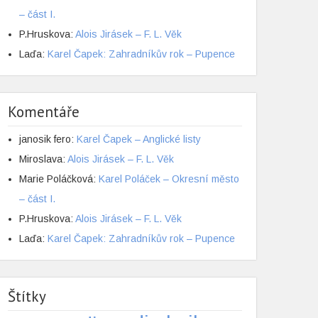
– část I.
P.Hruskova
:
Alois Jirásek – F. L. Věk
Laďa
:
Karel Čapek: Zahradníkův rok – Pupence
Komentáře
janosik fero
:
Karel Čapek – Anglické listy
Miroslava
:
Alois Jirásek – F. L. Věk
Marie Poláčková
:
Karel Poláček – Okresní město
– část I.
P.Hruskova
:
Alois Jirásek – F. L. Věk
Laďa
:
Karel Čapek: Zahradníkův rok – Pupence
Štítky