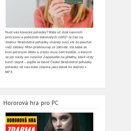
Nudí vás klasické pohádky? Máte už dost naivních
princezen a podezřele dokonalých rytířů? Je čas na
změnu! Strašidelné pohádky vhánějí nový vítr do plachet
vaší zábavy. Mrtví promlouvají ze záhrobí, zlá baba se
krmí pečenými dětmi a zrádci musí čelit trestům, o kterých
se jim nikdy ani nesnilo! Zapomeňte na příběhy, které vždy
končí stejně – pojďte se bavit! České Strašidelné pohádky
pohádky od nás máte zdarma jako dárek ke stažení v
MP3.
Hororová hra pro PC