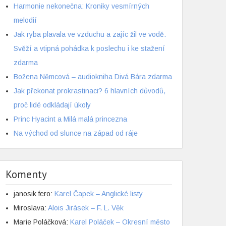
Harmonie nekonečna: Kroniky vesmírných
melodií
Jak ryba plavala ve vzduchu a zajíc žil ve vodě.
Svěží a vtipná pohádka k poslechu i ke stažení
zdarma
Božena Němcová – audiokniha Divá Bára zdarma
Jak překonat prokrastinaci? 6 hlavních důvodů,
proč lidé odkládají úkoly
Princ Hyacint a Milá malá princezna
Na východ od slunce na západ od ráje
Komenty
janosik fero
:
Karel Čapek – Anglické listy
Miroslava
:
Alois Jirásek – F. L. Věk
Marie Poláčková
:
Karel Poláček – Okresní město