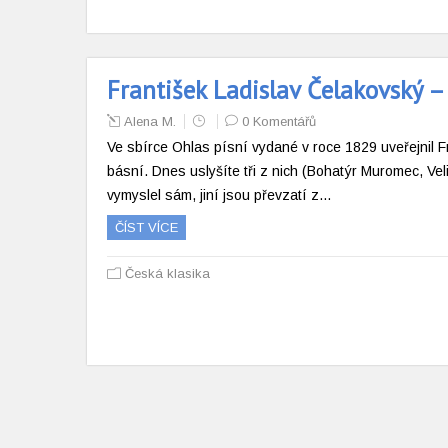
František Ladislav Čelakovský –
Alena M.
0 Komentářů
Ve sbírce Ohlas písní vydané v roce 1829 uveřejnil 
básní. Dnes uslyšíte tři z nich (Bohatýr Muromec, Vel
vymyslel sám, jiní jsou převzatí z…
ČÍST VÍCE
Česká klasika