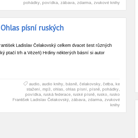
,
,
,
,
pohádky
povídka
zábava
zdarma
zvukové knihy
 Ohlas písní ruských
František Ladislav Čelakovský celkem dvacet šest různých
iký ptačí trh a Vězeň) Hrdiny některých básní si autor
,
,
,
,
,
audio
audio knihy
básně
čelakovsky
četba
ke
,
,
,
,
,
,
stažení
mp3
ohlas
ohlas písní
písně
pohádky
,
,
,
,
povídka
ruská federace
ruské písně
rusko
rusko
,
,
,
František Ladislav Čelakovský
zábava
zdarma
zvukové
knihy