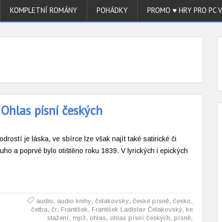
KOMPLETNÍ ROMÁNY
POHÁDKY
PROMO ♥ HRY PRO PC 
 Ohlas písní českých
ostí je láska, ve sbírce lze však najít také satirické či
ho a poprvé bylo otištěno roku 1839. V lyrických i epických
,
,
,
,
,
audio
audio knihy
čelakovsky
české písně
česko
,
,
,
,
četba
čr
František
František Ladislav Čelakovský
ke
,
,
,
,
,
stažení
mp3
ohlas
ohlas písní českých
písně