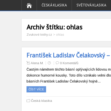
ČESKÁ KLASIKA
SVĚTOVÁ KLASIKA
Archiv štítku:
ohlas
Zvukové knihy.cz
>
ohlas
František Ladislav Čelakovský –
Alena M.
0 Komentářů
Častým námětem těchto básní oplývajících lidovou modr
dokonce humorné kousky. Toto dílo vznikalo velmi dlou
básních František Ladislav Čelakovský hojně…
ČÍST VÍCE
Česká klasika