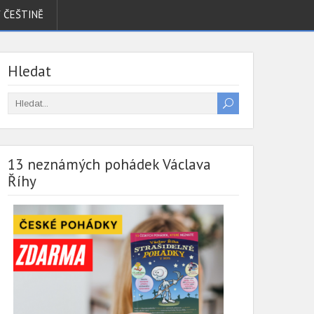
V ČEŠTINĚ
Hledat
13 neznámých pohádek Václava
Říhy