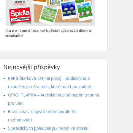
Hra pro nejmenší zdarma! Udělejte radost svým dětem a
vnoučatům!
Nejnovější příspěvky
Petra Štarková: Dej mi pokoj – audiokniha o
uzamčených životech, které touží po změně
OPIČÍ TLAPKA – Audiokniha plná napětí zdarma
pro vás!
Bitva o čas: smysl intertemporálního
rozhodování
5 praktických pomůcek jak nebýt ve stresu