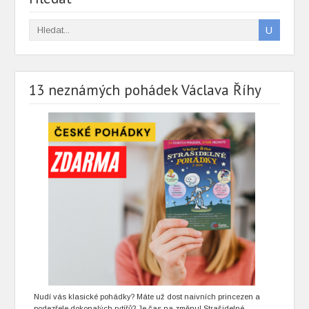
13 neznámých pohádek Václava Říhy
Nudí vás klasické pohádky? Máte už dost naivních princezen a
podezřele dokonalých rytířů? Je čas na změnu! Strašidelné