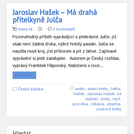
Jaroslav Hašek – Má drahá
přítelkyně Julča
Alena M.
0 Komentářů
Pozoruhodný příběh vyprávějící o překrásné Julče, jíž
však není žádná dívka, nýbrž hnědý pavián. Julča se
naučila nosit kroj, jíst příborem a pít z lahve. Zajímavé
vyprávění si jistě zamilujete. Autorem je Český rozhlas,
vyprávý František Filipovský. Natočeno v roce…
ČÍST VÍCE
,
,
,
audio
audio knihy
četba
Česká klasika
,
,
Hašek
Jaroslav Hašek
ke
,
,
,
stažení
knihy
mp3
,
,
,
povídka
zábava
zdarma
zvukové knihy
Hledat