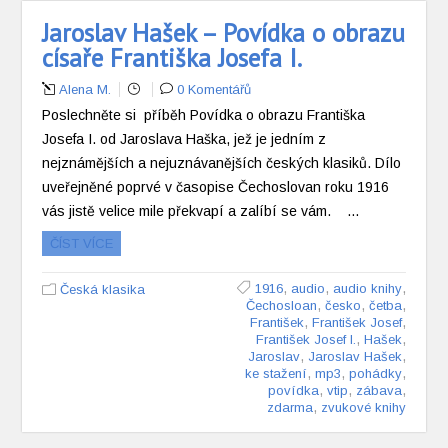
Jaroslav Hašek – Povídka o obrazu
císaře Františka Josefa I.
Alena M.
0 Komentářů
Poslechněte si příběh Povídka o obrazu Františka
Josefa I. od Jaroslava Haška, jež je jedním z
nejznámějších a nejuznávanějších českých klasiků. Dílo
uveřejněné poprvé v časopise Čechoslovan roku 1916
vás jistě velice mile překvapí a zalíbí se vám. …
ČÍST VÍCE
,
,
,
1916
audio
audio knihy
Česká klasika
,
,
,
Čechosloan
česko
četba
,
,
František
František Josef
,
,
František Josef I.
Hašek
,
,
Jaroslav
Jaroslav Hašek
,
,
,
ke stažení
mp3
pohádky
,
,
,
povídka
vtip
zábava
,
zdarma
zvukové knihy