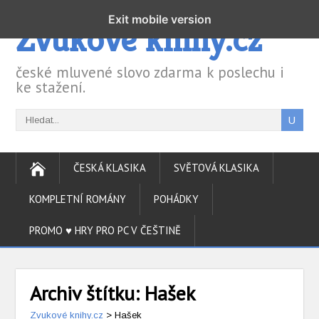
Exit mobile version
Zvukové knihy.cz
české mluvené slovo zdarma k poslechu i
ke stažení.
ČESKÁ KLASIKA
SVĚTOVÁ KLASIKA
KOMPLETNÍ ROMÁNY
POHÁDKY
PROMO ♥ HRY PRO PC V ČEŠTINĚ
Archiv štítku:
Hašek
Zvukové knihy.cz
>
Hašek