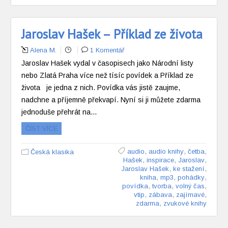
Jaroslav Hašek – Příklad ze života
Alena M.
1 Komentář
Jaroslav Hašek vydal v časopisech jako Národní listy
nebo Zlatá Praha více než tísíc povídek a Příklad ze
života je jedna z nich. Povídka vás jistě zaujme,
nadchne a příjemně překvapí. Nyní si ji můžete zdarma
jednoduše přehrát na…
ČÍST VÍCE
,
,
,
audio
audio knihy
četba
Česká klasika
,
,
,
Hašek
inspirace
Jaroslav
,
,
Jaroslav Hašek
ke stažení
,
,
,
kniha
mp3
pohádky
,
,
,
povídka
tvorba
volný čas
,
,
,
vtip
zábava
zajímavé
,
zdarma
zvukové knihy