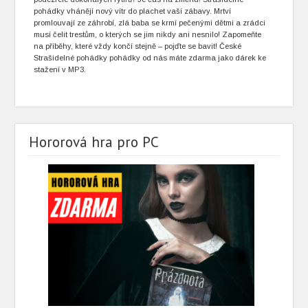
pohádky vhánějí nový vítr do plachet vaší zábavy. Mrtví
promlouvají ze záhrobí, zlá baba se krmí pečenými dětmi a zrádci
musí čelit trestům, o kterých se jim nikdy ani nesnilo! Zapomeňte
na příběhy, které vždy končí stejně – pojďte se bavit! České
Strašidelné pohádky pohádky od nás máte zdarma jako dárek ke
stažení v MP3.
Hororová hra pro PC