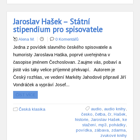
Jaroslav Hašek – Státní
stipendium pro spisovatele
Alena M.
0 Komentářů
Jedna z povídek slavného českého spisovatele a
humoristy Jaroslava Haška, poprvé uveřejněna v
časopise jménem Čechoslovan. Zaujme vás, pobaví a
jistě vás taky velice příjemně překvapí. Autorem je
Český rozhlas, ve vedení Markéty Jahodové připravil Jiří
Vondráček a vypráví Josef…
ČÍST VÍCE
,
,
audio
audio knihy
Česká klasika
,
,
,
,
česko
četba
čr
Hašek
,
,
historie
Jaroslav Hašek
ke
,
,
,
stažení
mp3
pohádky
,
,
,
povídka
zábava
zdarma
zvukové knihy