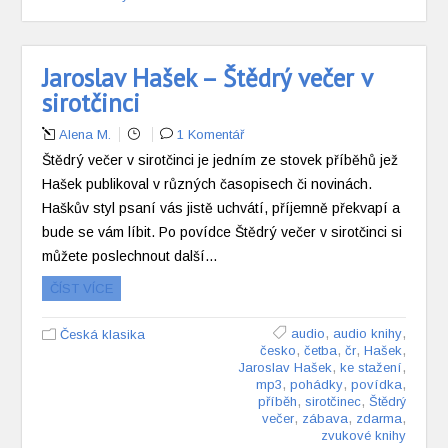
Jaroslav Hašek – Štědrý večer v
sirotčinci
Alena M.
1 Komentář
Štědrý večer v sirotčinci je jedním ze stovek příběhů jež
Hašek publikoval v různých časopisech či novinách.
Haškův styl psaní vás jistě uchvátí, příjemně překvapí a
bude se vám líbit. Po povídce Štědrý večer v sirotčinci si
můžete poslechnout další…
ČÍST VÍCE
,
,
audio
audio knihy
Česká klasika
,
,
,
,
česko
četba
čr
Hašek
,
,
Jaroslav Hašek
ke stažení
,
,
,
mp3
pohádky
povídka
,
,
příběh
sirotčinec
Štědrý
,
,
,
večer
zábava
zdarma
zvukové knihy