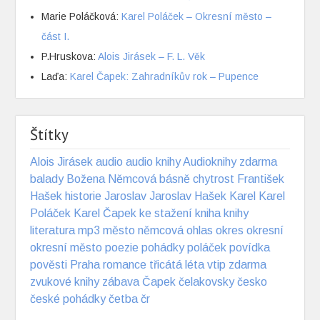
Marie Poláčková
:
Karel Poláček – Okresní město –
část I.
P.Hruskova
:
Alois Jirásek – F. L. Věk
Laďa
:
Karel Čapek: Zahradníkův rok – Pupence
Štítky
Alois Jirásek
audio
audio knihy
Audioknihy zdarma
balady
Božena Němcová
básně
chytrost
František
Hašek
historie
Jaroslav
Jaroslav Hašek
Karel
Karel
Poláček
Karel Čapek
ke stažení
kniha
knihy
literatura
mp3
město
němcová
ohlas
okres
okresní
okresní město
poezie
pohádky
poláček
povídka
pověsti
Praha
romance
třicátá léta
vtip
zdarma
zvukové knihy
zábava
Čapek
čelakovsky
česko
české pohádky
četba
čr