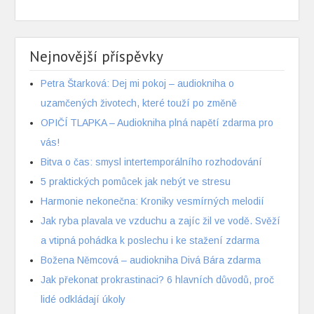
Nejnovější příspěvky
Petra Štarková: Dej mi pokoj – audiokniha o
uzamčených životech, které touží po změně
OPIČÍ TLAPKA – Audiokniha plná napětí zdarma pro
vás!
Bitva o čas: smysl intertemporálního rozhodování
5 praktických pomůcek jak nebýt ve stresu
Harmonie nekonečna: Kroniky vesmírných melodií
Jak ryba plavala ve vzduchu a zajíc žil ve vodě. Svěží
a vtipná pohádka k poslechu i ke stažení zdarma
Božena Němcová – audiokniha Divá Bára zdarma
Jak překonat prokrastinaci? 6 hlavních důvodů, proč
lidé odkládají úkoly