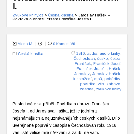
I.
Zvukové knihy.cz
>
Česká klasika
>
Jaroslav Hašek –
Povídka o obrazu císaře Františka Josefa I.
Alena M.
0 Komentářů
,
,
,
1916
audio
audio knihy
Česká klasika
,
,
,
Čechosloan
česko
četba
,
,
František
František Josef
,
,
František Josef I.
Hašek
,
,
Jaroslav
Jaroslav Hašek
,
,
,
ke stažení
mp3
pohádky
,
,
,
povídka
vtip
zábava
,
zdarma
zvukové knihy
Poslechněte si příběh Povídka o obrazu Františka
Josefa I. od Jaroslava Haška, jež je jedním z
nejznámějších a nejuznávanějších českých klasiků. Dílo
uveřejněné poprvé v časopise Čechoslovan roku 1916
vás jistě velice mile překvapí a zalíbí se vám.