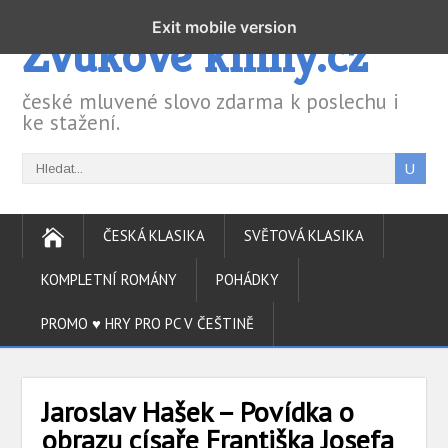
Exit mobile version
Zvukové knihy.cz
české mluvené slovo zdarma k poslechu i
ke stažení.
ČESKÁ KLASIKA
SVĚTOVÁ KLASIKA
KOMPLETNÍ ROMÁNY
POHÁDKY
PROMO ♥ HRY PRO PC V ČEŠTINĚ
Jaroslav Hašek – Povídka o
obrazu císaře Františka Josefa