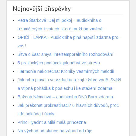
Nejnovější příspěvky
Petra Štarková: Dej mi pokoj – audiokniha o
uzamčených životech, které touží po změně
OPIČÍ TLAPKA – Audiokniha plná napětí zdarma pro
vás!
Bitva o čas: smysl intertemporálního rozhodování
5 praktických pomůcek jak nebýt ve stresu
Harmonie nekonečna: Kroniky vesmírných melodií
Jak ryba plavala ve vzduchu a zajíc žil ve vodě. Svěží
a vtipná pohádka k poslechu i ke stažení zdarma
Božena Němcová – audiokniha Divá Bára zdarma
Jak překonat prokrastinaci? 6 hlavních důvodů, proč
lidé odkládají úkoly
Princ Hyacint a Milá malá princezna
Na východ od slunce na západ od ráje