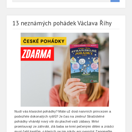
13 neznámých pohádek Václava Říhy
Nudí vás klasické pohádky? Máte už dost naivních princezen a
podezřele dokonalých rytířů? Je čas na změnu! Strašidelné
pohádky vhánějí nový vítr do plachet vaší zábavy. Mrtví
promlouvají ze záhrobí, zlá baba se krmí pečenými dětmi a zrádci
musí čelit trestům, o kterých se jim nikdy ani nesnilo! Zapomeňte