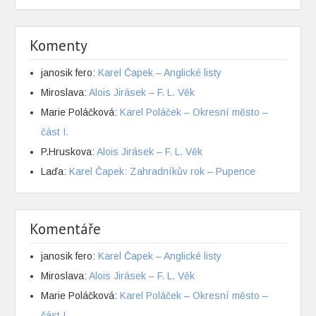
Komenty
janosik fero
:
Karel Čapek – Anglické listy
Miroslava
:
Alois Jirásek – F. L. Věk
Marie Poláčková
:
Karel Poláček – Okresní město –
část I.
P.Hruskova
:
Alois Jirásek – F. L. Věk
Laďa
:
Karel Čapek: Zahradníkův rok – Pupence
Komentáře
janosik fero
:
Karel Čapek – Anglické listy
Miroslava
:
Alois Jirásek – F. L. Věk
Marie Poláčková
:
Karel Poláček – Okresní město –
část I.