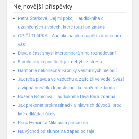
Nejnovější příspěvky
Petra Štarková: Dej mi pokoj – audiokniha o
uzamčených životech, které touží po změně
OPIČÍ TLAPKA – Audiokniha plná napětí zdarma pro
vás!
Bitva o čas: smysl intertemporálního rozhodování
5 praktických pomůcek jak nebýt ve stresu
Harmonie nekonečna: Kroniky vesmírných melodií
Jak ryba plavala ve vzduchu a zajíc žil ve vodě. Svěží
a vtipná pohádka k poslechu i ke stažení zdarma
Božena Němcová – audiokniha Divá Bára zdarma
Jak překonat prokrastinaci? 6 hlavních důvodů, proč
lidé odkládají úkoly
Princ Hyacint a Milá malá princezna
Na východ od slunce na západ od ráje