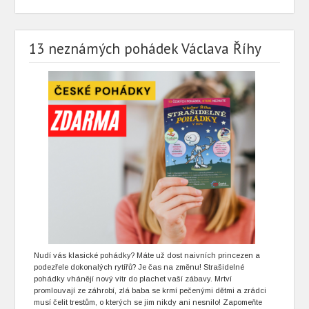
13 neznámých pohádek Václava Říhy
Nudí vás klasické pohádky? Máte už dost naivních princezen a
podezřele dokonalých rytířů? Je čas na změnu! Strašidelné
pohádky vhánějí nový vítr do plachet vaší zábavy. Mrtví
promlouvají ze záhrobí, zlá baba se krmí pečenými dětmi a zrádci
musí čelit trestům, o kterých se jim nikdy ani nesnilo! Zapomeňte