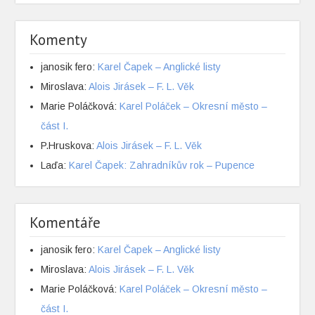
Komenty
janosik fero
:
Karel Čapek – Anglické listy
Miroslava
:
Alois Jirásek – F. L. Věk
Marie Poláčková
:
Karel Poláček – Okresní město –
část I.
P.Hruskova
:
Alois Jirásek – F. L. Věk
Laďa
:
Karel Čapek: Zahradníkův rok – Pupence
Komentáře
janosik fero
:
Karel Čapek – Anglické listy
Miroslava
:
Alois Jirásek – F. L. Věk
Marie Poláčková
:
Karel Poláček – Okresní město –
část I.