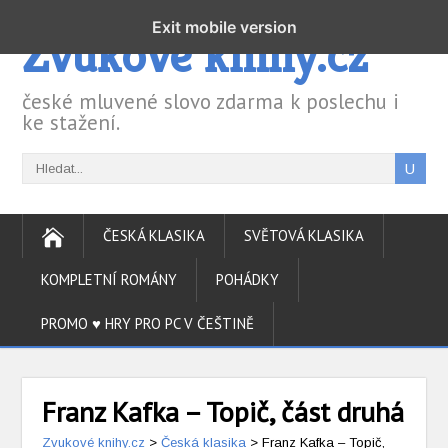
Exit mobile version
Zvukové knihy.cz
české mluvené slovo zdarma k poslechu i
ke stažení.
ČESKÁ KLASIKA
SVĚTOVÁ KLASIKA
KOMPLETNÍ ROMÁNY
POHÁDKY
PROMO ♥ HRY PRO PC V ČEŠTINĚ
Franz Kafka – Topič, část druhá
Zvukové knihy.cz
>
Česká klasika
>
Franz Kafka – Topič,