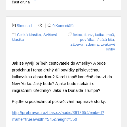
část druhá
Simona L.
0 Komentářů
,
,
,
,
,
Česká klasika
Světová
četba
franz
kafka
mp3
,
,
klasika
povídka
třicátá léta
,
,
zábava
zdarma
zvukové
knihy
Jak se vyvíjí příběh cestovatele do Ameriky? A bude
prodchnut i tento druhý díl povídky příslovečnou
kafkovskou absurditou? Karel i topič konečně dorazí do
New Yorku. Jaký bude? A jaké bude stekání s
imigračními úředníky? Jako za Donalda Trumpa?
Pojďte si poslechnout pokračování napínavé stórky.
http://prehravac.rozhlas.cz/audio/3918654/embed?
iframe=true&width=545&height=550