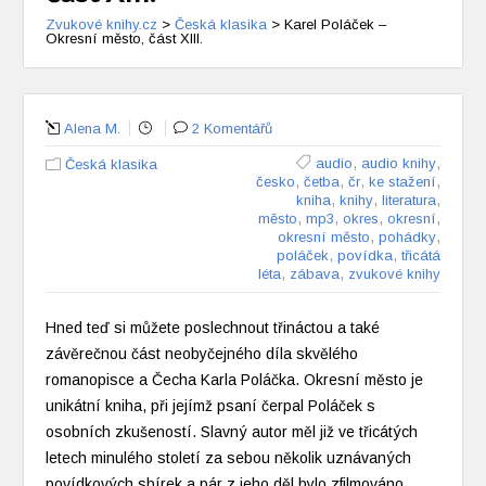
Zvukové knihy.cz
>
Česká klasika
>
Karel Poláček –
Okresní město, část XIII.
Alena M.
2 Komentářů
,
,
audio
audio knihy
Česká klasika
,
,
,
,
česko
četba
čr
ke stažení
,
,
,
kniha
knihy
literatura
,
,
,
,
město
mp3
okres
okresní
,
,
okresní město
pohádky
,
,
poláček
povídka
třicátá
,
,
léta
zábava
zvukové knihy
Hned teď si můžete poslechnout třináctou a také
závěrečnou část neobyčejného díla skvělého
romanopisce a Čecha Karla Poláčka. Okresní město je
unikátní kniha, při jejímž psaní čerpal Poláček s
osobních zkušeností. Slavný autor měl již ve třicátých
letech minulého století za sebou několik uznávaných
povídkových sbírek a pár z jeho děl bylo zfilmováno.