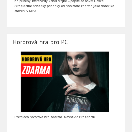
na příběhy, které vždy končí stejně – pojďte se bavit! České
Strašidelné pohádky pohádky od nás máte zdarma jako dárek ke
stažení v MP3.
Hororová hra pro PC
Prémiová hororová hra zdarma. Navštivte Prázdnotu