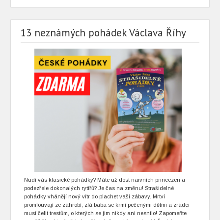
13 neznámých pohádek Václava Říhy
Nudí vás klasické pohádky? Máte už dost naivních princezen a
podezřele dokonalých rytířů? Je čas na změnu! Strašidelné
pohádky vhánějí nový vítr do plachet vaší zábavy. Mrtví
promlouvají ze záhrobí, zlá baba se krmí pečenými dětmi a zrádci
musí čelit trestům, o kterých se jim nikdy ani nesnilo! Zapomeňte