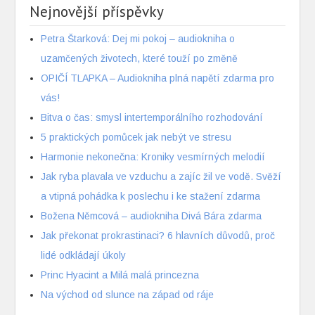
Nejnovější příspěvky
Petra Štarková: Dej mi pokoj – audiokniha o
uzamčených životech, které touží po změně
OPIČÍ TLAPKA – Audiokniha plná napětí zdarma pro
vás!
Bitva o čas: smysl intertemporálního rozhodování
5 praktických pomůcek jak nebýt ve stresu
Harmonie nekonečna: Kroniky vesmírných melodií
Jak ryba plavala ve vzduchu a zajíc žil ve vodě. Svěží
a vtipná pohádka k poslechu i ke stažení zdarma
Božena Němcová – audiokniha Divá Bára zdarma
Jak překonat prokrastinaci? 6 hlavních důvodů, proč
lidé odkládají úkoly
Princ Hyacint a Milá malá princezna
Na východ od slunce na západ od ráje