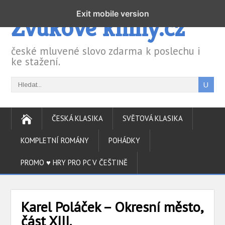
Exit mobile version
Zvukové knihy.cz
české mluvené slovo zdarma k poslechu i
ke stažení.
ČESKÁ KLASIKA
SVĚTOVÁ KLASIKA
KOMPLETNÍ ROMÁNY
POHÁDKY
PROMO ♥ HRY PRO PC V ČEŠTINĚ
Karel Poláček – Okresní město,
část XIII.