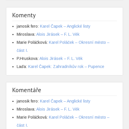
Komenty
janosik fero
:
Karel Čapek – Anglické listy
Miroslava
:
Alois Jirásek – F. L. Věk
Marie Poláčková
:
Karel Poláček – Okresní město –
část I.
P.Hruskova
:
Alois Jirásek – F. L. Věk
Laďa
:
Karel Čapek: Zahradníkův rok – Pupence
Komentáře
janosik fero
:
Karel Čapek – Anglické listy
Miroslava
:
Alois Jirásek – F. L. Věk
Marie Poláčková
:
Karel Poláček – Okresní město –
část I.