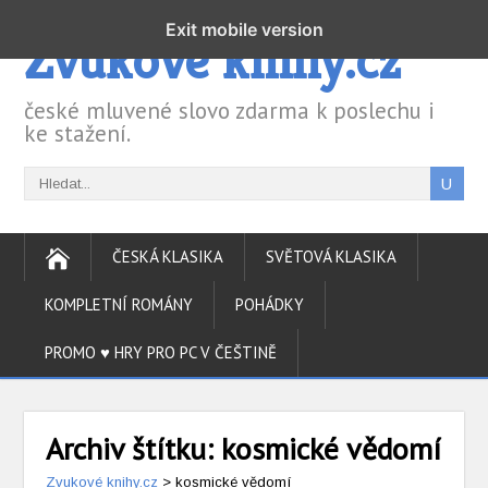
Exit mobile version
Zvukové knihy.cz
české mluvené slovo zdarma k poslechu i
ke stažení.
ČESKÁ KLASIKA
SVĚTOVÁ KLASIKA
KOMPLETNÍ ROMÁNY
POHÁDKY
PROMO ♥ HRY PRO PC V ČEŠTINĚ
Archiv štítku:
kosmické vědomí
Zvukové knihy.cz
>
kosmické vědomí