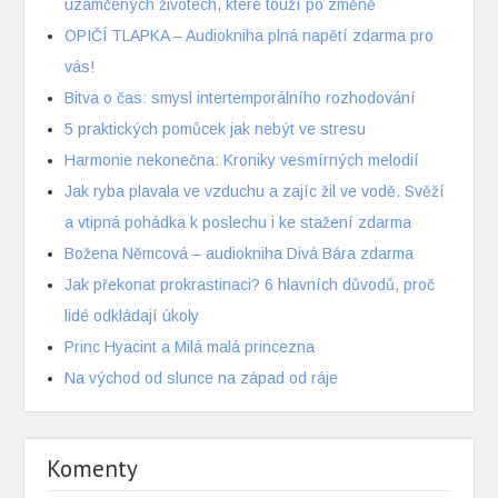
uzamčených životech, které touží po změně
OPIČÍ TLAPKA – Audiokniha plná napětí zdarma pro
vás!
Bitva o čas: smysl intertemporálního rozhodování
5 praktických pomůcek jak nebýt ve stresu
Harmonie nekonečna: Kroniky vesmírných melodií
Jak ryba plavala ve vzduchu a zajíc žil ve vodě. Svěží
a vtipná pohádka k poslechu i ke stažení zdarma
Božena Němcová – audiokniha Divá Bára zdarma
Jak překonat prokrastinaci? 6 hlavních důvodů, proč
lidé odkládají úkoly
Princ Hyacint a Milá malá princezna
Na východ od slunce na západ od ráje
Komenty