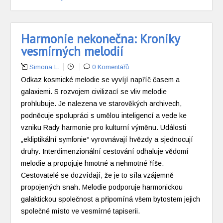
Harmonie nekonečna: Kroniky
vesmírných melodií
Simona L.
0 Komentářů
Odkaz kosmické melodie se vyvíjí napříč časem a
galaxiemi. S rozvojem civilizací se vliv melodie
prohlubuje. Je nalezena ve starověkých archivech,
podněcuje spolupráci s umělou inteligencí a vede ke
vzniku Rady harmonie pro kulturní výměnu. Události
„ekliptikální symfonie“ vyrovnávají hvězdy a sjednocují
druhy. Interdimenzionální cestování odhaluje vědomí
melodie a propojuje hmotné a nehmotné říše.
Cestovatelé se dozvídají, že je to síla vzájemně
propojených snah. Melodie podporuje harmonickou
galaktickou společnost a připomíná všem bytostem jejich
společné místo ve vesmírné tapiserii.