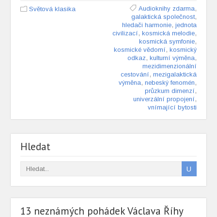
,
Audioknihy zdarma
Světová klasika
,
galaktická společnost
,
hledači harmonie
jednota
,
,
civilizací
kosmická melodie
,
kosmická symfonie
,
kosmické vědomí
kosmický
,
,
odkaz
kulturní výměna
mezidimenzionální
,
cestování
mezigalaktická
,
,
výměna
nebeský fenomén
,
průzkum dimenzí
,
univerzální propojení
vnímající bytosti
Hledat
13 neznámých pohádek Václava Říhy