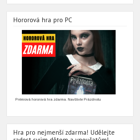
Hororová hra pro PC
Prémiová hororová hra zdarma. Navštivte Prázdnotu
Hra pro nejmenší zdarma! Udělejte
radost svým dětem a vnoučatům!