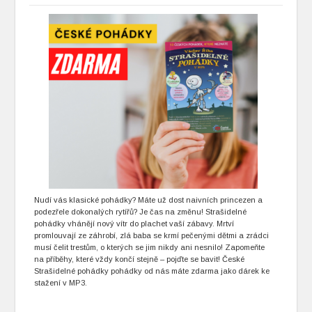
Nudí vás klasické pohádky? Máte už dost naivních princezen a
podezřele dokonalých rytířů? Je čas na změnu! Strašidelné
pohádky vhánějí nový vítr do plachet vaší zábavy. Mrtví
promlouvají ze záhrobí, zlá baba se krmí pečenými dětmi a zrádci
musí čelit trestům, o kterých se jim nikdy ani nesnilo! Zapomeňte
na příběhy, které vždy končí stejně – pojďte se bavit! České
Strašidelné pohádky pohádky od nás máte zdarma jako dárek ke
stažení v MP3.