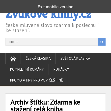
Exit mobile version
Zvukové knihy.cz
české mluvené slovo zdarma k poslechu i
ke stažení.
ČESKÁ KLASIKA
SVĚTOVÁ KLASIKA
KOMPLETNÍ ROMÁNY
POHÁDKY
PROMO ♥ HRY PRO PC V ČEŠTINĚ
Archiv štítku:
Zdarma ke
stažení celá kniha