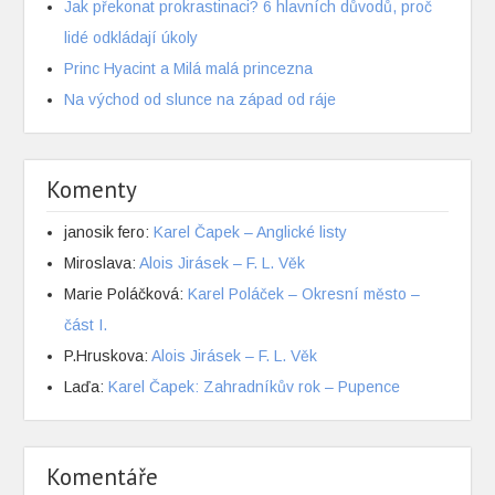
Jak překonat prokrastinaci? 6 hlavních důvodů, proč
lidé odkládají úkoly
Princ Hyacint a Milá malá princezna
Na východ od slunce na západ od ráje
Komenty
janosik fero
:
Karel Čapek – Anglické listy
Miroslava
:
Alois Jirásek – F. L. Věk
Marie Poláčková
:
Karel Poláček – Okresní město –
část I.
P.Hruskova
:
Alois Jirásek – F. L. Věk
Laďa
:
Karel Čapek: Zahradníkův rok – Pupence
Komentáře