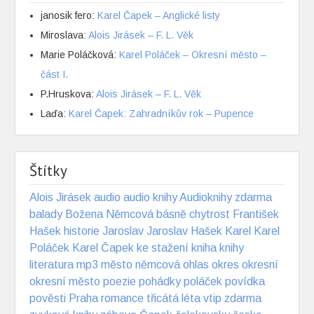
janosik fero
:
Karel Čapek – Anglické listy
Miroslava
:
Alois Jirásek – F. L. Věk
Marie Poláčková
:
Karel Poláček – Okresní město –
část I.
P.Hruskova
:
Alois Jirásek – F. L. Věk
Laďa
:
Karel Čapek: Zahradníkův rok – Pupence
Štítky
Alois Jirásek
audio
audio knihy
Audioknihy zdarma
balady
Božena Němcová
básně
chytrost
František
Hašek
historie
Jaroslav
Jaroslav Hašek
Karel
Karel
Poláček
Karel Čapek
ke stažení
kniha
knihy
literatura
mp3
město
němcová
ohlas
okres
okresní
okresní město
poezie
pohádky
poláček
povídka
pověsti
Praha
romance
třicátá léta
vtip
zdarma