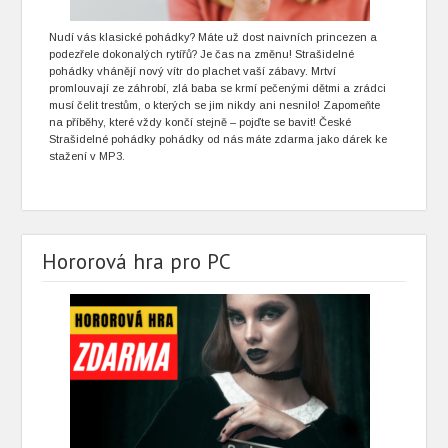
Nudí vás klasické pohádky? Máte už dost naivních princezen a
podezřele dokonalých rytířů? Je čas na změnu! Strašidelné
pohádky vhánějí nový vítr do plachet vaší zábavy. Mrtví
promlouvají ze záhrobí, zlá baba se krmí pečenými dětmi a zrádci
musí čelit trestům, o kterých se jim nikdy ani nesnilo! Zapomeňte
na příběhy, které vždy končí stejně – pojďte se bavit! České
Strašidelné pohádky pohádky od nás máte zdarma jako dárek ke
stažení v MP3.
Hororová hra pro PC