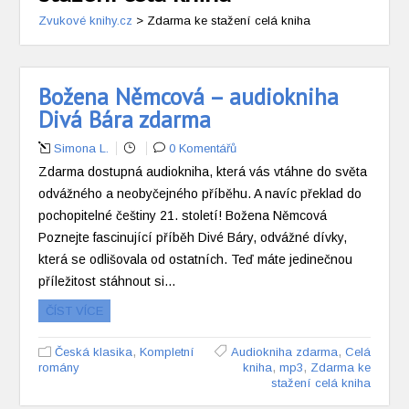
Zvukové knihy.cz
>
Zdarma ke stažení celá kniha
Božena Němcová – audiokniha
Divá Bára zdarma
Simona L.
0 Komentářů
Zdarma dostupná audiokniha, která vás vtáhne do světa
odvážného a neobyčejného příběhu. A navíc překlad do
pochopitelné češtiny 21. století! Božena Němcová
Poznejte fascinující příběh Divé Báry, odvážné dívky,
která se odlišovala od ostatních. Teď máte jedinečnou
příležitost stáhnout si…
ČÍST VÍCE
,
,
Česká klasika
Kompletní
Audiokniha zdarma
Celá
,
,
romány
kniha
mp3
Zdarma ke
stažení celá kniha