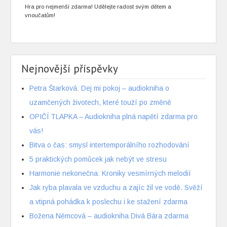
Hra pro nejmenší zdarma! Udělejte radost svým dětem a
vnoučatům!
Nejnovější příspěvky
Petra Štarková: Dej mi pokoj – audiokniha o
uzamčených životech, které touží po změně
OPIČÍ TLAPKA – Audiokniha plná napětí zdarma pro
vás!
Bitva o čas: smysl intertemporálního rozhodování
5 praktických pomůcek jak nebýt ve stresu
Harmonie nekonečna: Kroniky vesmírných melodií
Jak ryba plavala ve vzduchu a zajíc žil ve vodě. Svěží
a vtipná pohádka k poslechu i ke stažení zdarma
Božena Němcová – audiokniha Divá Bára zdarma